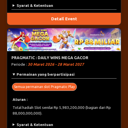
Syarat & Ketentuan
Detail Event
PRAGMATIC : DAILY WINS MEGA GACOR
Periode :
30 Maret 2026 - 28 Maret 2027
Permainan yang berpartisipasi
Semua permainan slot Pragmatic Play
Aturan :
Total hadiah Slot senilai Rp 5,983,200,000 (bagian dari Rp
88,000,000,000).
Syarat & Ketentuan