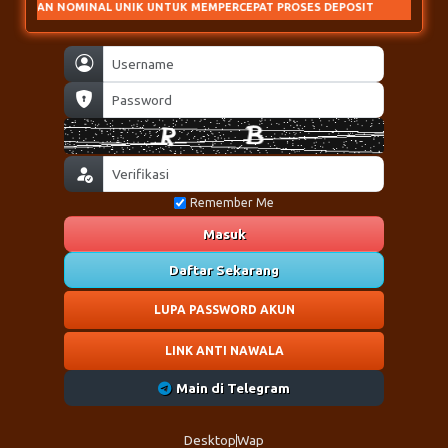
UNAKAN NOMINAL UNIK UNTUK MEMPERCEPAT PROSES DEPOSIT
Remember Me
Masuk
Daftar Sekarang
LUPA PASSWORD AKUN
LINK ANTI NAWALA
Main di Telegram
Desktop
Wap