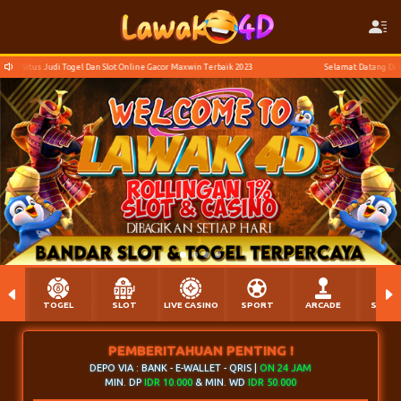
 Situs Judi Togel Dan Slot Online Gacor Maxwin Terbaik 2023
Selamat Datang Di LAWA
TOGEL
SLOT
LIVE CASINO
SPORT
ARCADE
SABU
PEMBERITAHUAN PENTING !
DEPO VIA : BANK - E-WALLET - QRIS |
ON 24 JAM
MIN. DP
IDR 10.000
& MIN. WD
IDR 50.000