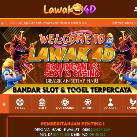
Situs Judi Togel Dan Slot Online Gacor Maxwin Terbaik 2023
Selamat Datang Di LAWAK
TOGEL
SLOT
LIVE CASINO
SPORT
ARCADE
SABU
PEMBERITAHUAN PENTING !
DEPO VIA : BANK - E-WALLET - QRIS |
ON 24 JAM
MIN. DP
IDR 10.000
& MIN. WD
IDR 50.000