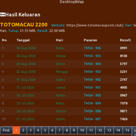
Desktop
Wap
Hasil Keluaran
TOTOMACAU 2200
Website:
https://www.totomacaupools.club/
, Hari:
S
Hari
, Tutup:
21:35 WIB
, Result:
22:00 WIB
No
Tanggal
Hari
Pasaran
Result
1
05 Aug 2026
Rabu
TMS4 - 906
0991
2
04 Aug 2026
Selasa
TMS4 - 905
8103
3
03 Aug 2026
Senin
TMS4 - 904
5797
4
02 Aug 2026
Minggu
TMS4 - 903
3231
5
01 Aug 2026
Sabtu
TMS4 - 902
2767
6
31 Jul 2026
Jumat
TMS4 - 901
4905
7
30 Jul 2026
Kamis
TMS4 - 900
0967
8
29 Jul 2026
Rabu
TMS4 - 899
7078
9
28 Jul 2026
Selasa
TMS4 - 898
9871
10
27 Jul 2026
Senin
TMS4 - 897
7426
First
1
2
3
4
5
6
7
8
9
10
11
12
13
14
15
(