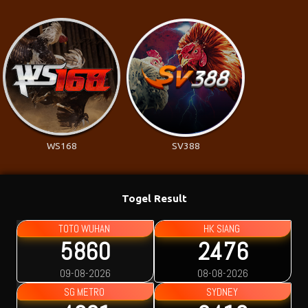
WS168
SV388
Togel Result
TOTO WUHAN
HK SIANG
5860
2476
09-08-2026
08-08-2026
SG METRO
SYDNEY