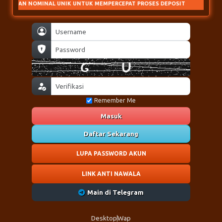
NAKAN NOMINAL UNIK UNTUK MEMPERCEPAT PROSES DEPOSIT
Remember Me
Masuk
Daftar Sekarang
LUPA PASSWORD AKUN
LINK ANTI NAWALA
Main di Telegram
Desktop
Wap