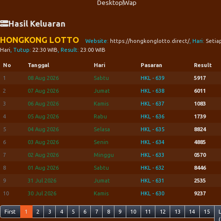
Desktop
Wap
Hasil Keluaran
HONGKONG LOTTO
Website:
https://hongkonglotto.direct/
, Hari:
Setia
Hari
, Tutup:
22:30 WIB
, Result:
23:00 WIB
No
Tanggal
Hari
Pasaran
Result
1
08 Aug 2026
Sabtu
HKL - 639
5917
2
07 Aug 2026
Jumat
HKL - 638
6011
3
06 Aug 2026
Kamis
HKL - 637
1083
4
05 Aug 2026
Rabu
HKL - 636
1739
5
04 Aug 2026
Selasa
HKL - 635
8824
6
03 Aug 2026
Senin
HKL - 634
4885
7
02 Aug 2026
Minggu
HKL - 633
0570
8
01 Aug 2026
Sabtu
HKL - 632
8446
9
31 Jul 2026
Jumat
HKL - 631
2535
10
30 Jul 2026
Kamis
HKL - 630
9237
First
1
2
3
4
5
6
7
8
9
10
11
12
13
14
15
(