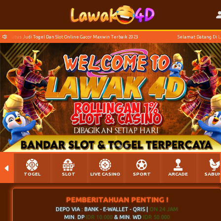
tus Judi Togel Dan Slot Online Gacor Maxwin Terbaik 2023
Selamat Datang Di LAWAK4
TOGEL
SLOT
LIVE CASINO
SPORT
ARCADE
SABU
PEMBERITAHUAN PENTING !
DEPO VIA : BANK - E-WALLET - QRIS |
ON 24 JAM
MIN. DP
IDR 10.000
& MIN. WD
IDR 50.000