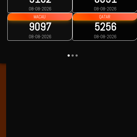
08-08-2026
08-08-2026
MACAU
QATAR
9097
5256
08-08-2026
08-08-2026