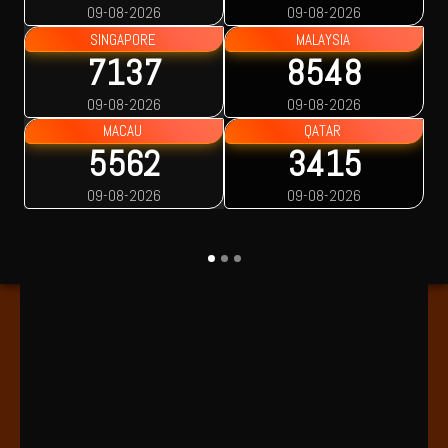
09-08-2026
09-08-2026
SINGAPORE
MALAYSIA
7137
8548
09-08-2026
09-08-2026
MACAU
QATAR
5562
3415
09-08-2026
09-08-2026