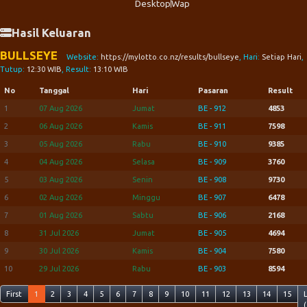
Desktop
Wap
Hasil Keluaran
BULLSEYE
Website:
https://mylotto.co.nz/results/bullseye
, Hari:
Setiap Hari
,
Tutup:
12:30 WIB
, Result:
13:10 WIB
No
Tanggal
Hari
Pasaran
Result
1
07 Aug 2026
Jumat
BE - 912
4853
2
06 Aug 2026
Kamis
BE - 911
7598
3
05 Aug 2026
Rabu
BE - 910
9385
4
04 Aug 2026
Selasa
BE - 909
3760
5
03 Aug 2026
Senin
BE - 908
9730
6
02 Aug 2026
Minggu
BE - 907
6478
7
01 Aug 2026
Sabtu
BE - 906
2168
8
31 Jul 2026
Jumat
BE - 905
4694
9
30 Jul 2026
Kamis
BE - 904
7580
10
29 Jul 2026
Rabu
BE - 903
8594
First
1
2
3
4
5
6
7
8
9
10
11
12
13
14
15
(