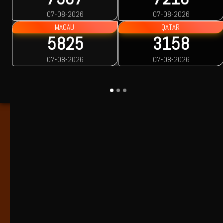
07-08-2026
07-08-2026
MACAU
QATAR
5825
3158
07-08-2026
07-08-2026